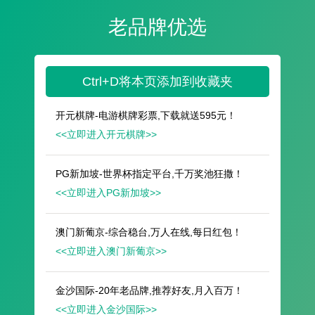
遥想公瑾当年，小乔初嫁了，雄姿英发。
羽扇纶巾，谈笑间，樯橹灰飞烟灭。
故国神游，多情应笑我，早生华发。
人生如梦，一尊还酹江月。